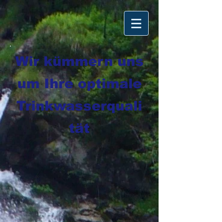
Wir kümmern uns
um Ihre optimale
Trinkwasserquali
tät