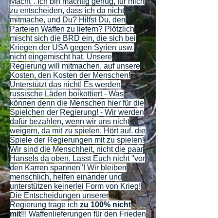
Macht". Ich bin mächtig genug, für mich
zu entscheiden, dass ich da nicht
mitmache, und Du? Hilfst Du, den
Parteien Waffen zu liefern? Plötzlich
mischt sich die BRD ein, die sich bei
Kriegen der USA gegen Syrien usw.
nicht eingemischt hat. Unsere
Regierung will mitmachen, auf unsere
Kosten, den Kosten der Menschen!
Unterstützt das nicht! Es werden
russische Läden boikottiert - Was
können denn die Menschen hier für die
Spielchen der Regierung! - Wir werden
dafür bezahlen, wenn wir uns nicht
weigern, da mit zu spielen. Hört auf, die
Spiele der Regierungen mit zu spielen!
Wir sind die Menschheit, nicht die paar
Hansels da oben. Lasst Euch nicht "vor
den Karren spannen"! Wir bleiben
menschlich, helfen einander und
unterstützen keinerlei Form von Krieg!
Die Entscheidungen unserer
Regierung trage ich
zu 100% nicht
mit
!!! Waffenlieferungen für den Frieden