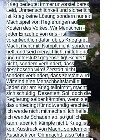
Krieg bedeutet immer unvorstellbares
Leid, Unmenschlichkeit und sicherlich
ist Krieg keine Lösung sondern nur ein
Machtspiel von Regierungen auf
Kosten des Volkes. Wir Menschen -
jeder Einzelne von uns - ist
verantwortlich dafür, ob es Krieg gibt.
Macht nicht mit! Kämpft nicht, sondern
helft und seid menschlich, mitfühlend
und unterstützt gegenseitig! Schießt
nicht, sondern verhindert, dass
geschossen wird! Zerstört nicht,
sondern verhindert, dass zerstört wird!
Wir sind eine Menschheitsfamilie.
Jeder, der am Krieg teilnimmt, macht
sich schuldig. Desertiert! Soll doch die
Regierung selber kämpfen, wenn sie
das unbedingt für notwendig erachtet!
Ich werde nicht mitmachen! Ich helfe,
ich wende Schaden ab, so gut ich
kann, aber ich kämpfe nicht. Krieg ist
kein Ausdruck von Macht, sondern ein
Ausdruck von Ohnmacht!- also "ohne