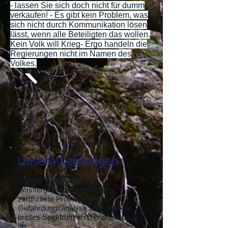
- lassen Sie sich doch nicht für dumm
verkaufen! - Es gibt kein Problem, was
sich nicht durch Kommunikation lösen
lässt, wenn alle Beteiligten das wollen.
Kein Volk will Krieg- Ergo handeln die
Regierungen nicht im Namen des
Volkes.
Unsere Leistungen
Von der Begehung der
Wassergewinnung über die
zertifizierte Probenahme bis zur
Gefährdungsanalyse bieten wir ein
breites Spektrum an Dienstleistungen
an.