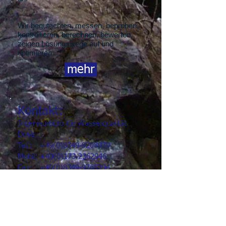
Wir begutachten, messen, beproben,
kontrollieren, berechnen, bewerten,
zeigen Lösungswege auf und
optimieren
....
mehr
Kontakt:
Ingenieurbüro für Wasserqualität
Dose
Tel.:
+49(0)8349-9208970
Mobil:
+49(0)173-2362946
Fax:
+49(0)8349-9765294
E-Mail:
info@ingenieurbuero-dose.de
Im Gries 1
87675 Stötten am Auerberg
mehr